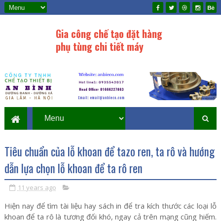
Gia công chế tạo đặt hàng
phụ tùng chi tiết máy
Gia công chế tạo chi tiết máy, thiết bị cơ
khí, chế tạo khớp nối, bánh răng, trục, gia
công tiện phay, mài, kết cấu thép, lắp đặt
đường ống, bồn bể, thi công bảo ôn, cung
cấp vật tư bảo ôn...
Tiêu chuẩn của lỗ khoan để tazo ren, ta rô và hướng
dẫn lựa chọn lỗ khoan để ta rô ren
11 years ago
Hiện nay để tìm tài liệu hay sách in để tra kích thước các loại lỗ
khoan để ta rô là tương đối khó, ngay cả trên mạng cũng hiếm.