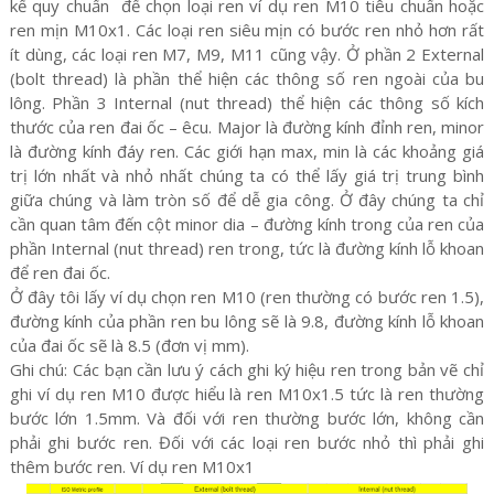
kế quy chuẩn
để chọn loại ren ví dụ ren M10 tiêu chuẩn hoặc
ren mịn M10x1. Các loại ren siêu mịn có bước ren nhỏ hơn rất
ít dùng, các loại ren M7, M9, M11 cũng vậy. Ở phần 2 External
(bolt thread) là phần thể hiện các thông số ren ngoài của bu
lông. Phần 3 Internal (nut thread) thể hiện các thông số kích
thước của ren đai ốc – êcu. Major là đường kính đỉnh ren, minor
là đường kính đáy ren. Các giới hạn max, min là các khoảng giá
trị lớn nhất và nhỏ nhất chúng ta có thể lấy giá trị trung bình
giữa chúng và làm tròn số để dễ gia công. Ở đây chúng ta chỉ
cần quan tâm đến cột minor dia – đường kính trong của ren của
phần Internal (nut thread) ren trong, tức là đường kính lỗ khoan
để ren đai ốc.
Ở đây tôi lấy ví dụ chọn ren M10 (ren thường có bước ren 1.5),
đường kính của phần ren bu lông sẽ là 9.8, đường kính lỗ khoan
của đai ốc sẽ là 8.5 (đơn vị mm).
Ghi chú: Các bạn cần lưu ý cách ghi ký hiệu ren trong bản vẽ chỉ
ghi ví dụ ren M10 được hiểu là ren M10x1.5 tức là ren thường
bước lớn 1.5mm. Và đối với ren thường bước lớn, không cần
phải ghi bước ren. Đối với các loại ren bước nhỏ thì phải ghi
thêm bước ren. Ví dụ ren M10x1