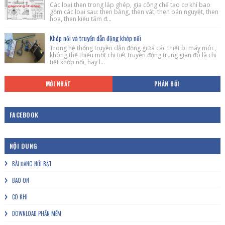
Các loại then trong lắp ghép, gia công chế tạo cơ khí bao
gồm các loại sau: then bằng, then vát, then bán nguyệt, then
hoa, then kiểu tấm đ...
Khớp nối và truyền dẫn động khớp nối
Trong hệ thống truyền dẫn động giữa các thiết bị máy móc,
không thể thiếu một chi tiết truyền động trung gian đó là chi
tiết khớp nối, hay l...
MỚI NHẤT
PHẢN HỒI
FACEBOOK
NỘI DUNG
BÀI ĐĂNG NỔI BẬT
BAO ON
CO KHI
DOWNLOAD PHẦN MỀM